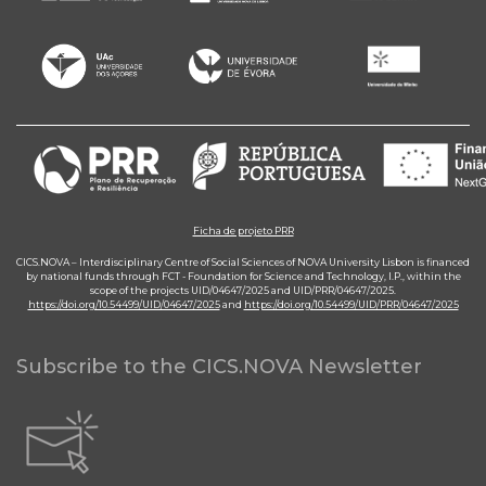
Ficha de projeto PRR
CICS.NOVA – Interdisciplinary Centre of Social Sciences of NOVA University Lisbon is financed
by national funds through FCT - Foundation for Science and Technology, I.P., within the
scope of the projects UID/04647/2025 and UID/PRR/04647/2025.
https://doi.org/10.54499/UID/04647/2025
and
https://doi.org/10.54499/UID/PRR/04647/2025
Subscribe to the CICS.NOVA Newsletter