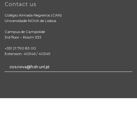
Contact us
Colégio Almada Negreiros (CAN)
Universidade NOVA de Lisboa
Campus de Campolide
3rd floor – Room 333
+351 21 790 83 00
Extension: 40346 / 40349
cics.nova@fcsh.unl.pt