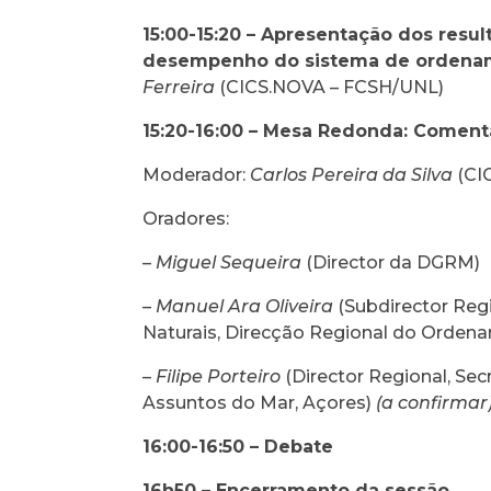
15:00-15:20 – Apresentação dos resu
desempenho do sistema de ordenam
Ferreira
(CICS.NOVA – FCSH/UNL)
15:20-16:00 – Mesa Redonda: Coment
Moderador:
Carlos Pereira da Silva
(CI
Oradores:
–
Miguel Sequeira
(Director da DGRM)
–
Manuel Ara Oliveira
(Subdirector Reg
Naturais, Direcção Regional do Ordena
–
Filipe Porteiro
(Director Regional, Sec
Assuntos do Mar, Açores)
(a confirmar
16:00-16:50 – Debate
16h50 – Encerramento da sessão