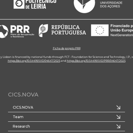
Ficha de projeto PRR
ity Lisbon is financed by national funds through FCT - Foundation for Science and Technology, I.P.,
https://doi.org/10.54499/UID/04647/2025
and
https://doi.org/10.54499/UID/PRR/04647/2025
CICS.NOVA
CICS.NOVA
Team
Research