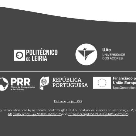
Ficha de projeto PRR
ity Lisbon is financed by national funds through FCT - Foundation for Science and Technology, I.P.,
https://doi.org/10.54499/UID/04647/2025
and
https://doi.org/10.54499/UID/PRR/04647/2025