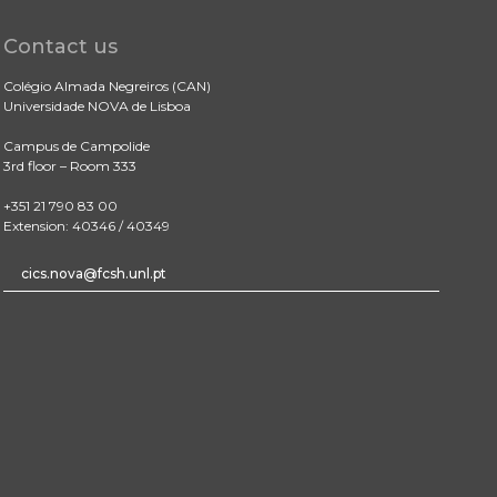
Contact us
Colégio Almada Negreiros (CAN)
Universidade NOVA de Lisboa
Campus de Campolide
3rd floor – Room 333
+351 21 790 83 00
Extension: 40346 / 40349
cics.nova@fcsh.unl.pt