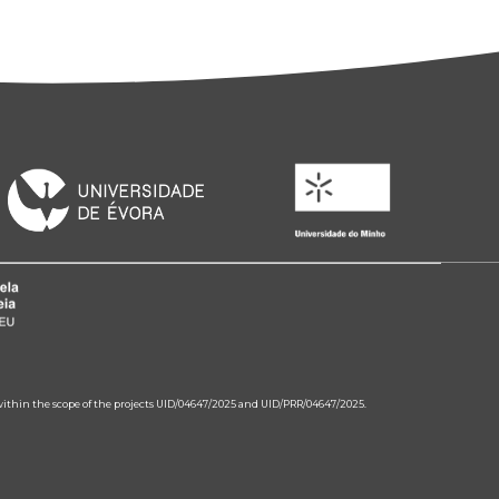
 within the scope of the projects UID/04647/2025 and UID/PRR/04647/2025.