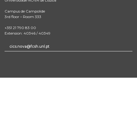
Universidade NOVA de Lisboa
Campus de Campolide
3rd floor – Room 333
+351 21 790 83 00
Extension: 40346 / 40349
cics.nova@fcsh.unl.pt