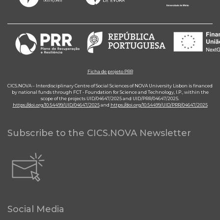
Ficha de projeto PRR
CICS.NOVA – Interdisciplinary Centre of Social Sciences of NOVA University Lisbon is financed
by national funds through FCT - Foundation for Science and Technology, I.P., within the
scope of the projects UID/04647/2025 and UID/PRR/04647/2025.
https://doi.org/10.54499/UID/04647/2025
and
https://doi.org/10.54499/UID/PRR/04647/2025
Subscribe to the CICS.NOVA Newsletter
Social Media