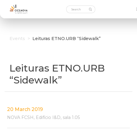
Events
>
Leituras ETNO.URB “Sidewalk”
Leituras ETNO.URB
“Sidewalk”
20 March 2019
NOVA FCSH, Edifício I&D, sala 1.05