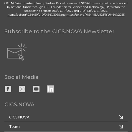
CICS.NOVA – Interdisciplinary Centre of Social Sciences of NOVA University Lisbon is financed
by national funds through FCT - Foundation for Science and Technology, I.P., within the
scope of the projects UID/04647/2025 and UID/PRR/04647/2025.
https://doi.org/10.54499/UID/04647/2025
and
https://doi.org/10.54499/UID/PRR/04647/2025
Subscribe to the CICS.NOVA Newsletter
Social Media
CICS.NOVA
CICS.NOVA
Team