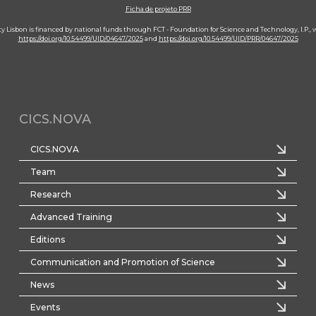
Ficha de projeto PRR
ity Lisbon is financed by national funds through FCT - Foundation for Science and Technology, I.P.,
https://doi.org/10.54499/UID/04647/2025
and
https://doi.org/10.54499/UID/PRR/04647/2025
CICS.NOVA
CICS.NOVA
Team
Research
Advanced Training
Editions
Communication and Promotion of Science
News
Events