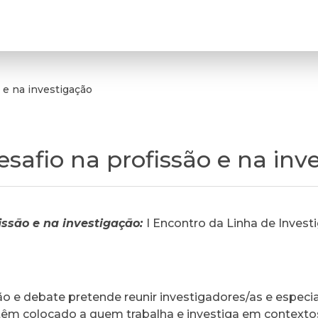
 e na investigação
safio na profissão e na inv
issão e na investigação:
I Encontro da Linha de Invest
xão e debate pretende reunir investigadores/as e especi
 têm colocado a quem trabalha e investiga em contextos