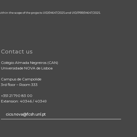
 within the scope of the projects UID/04647/2025 and UID/PRR/04647/2025.
Contact us
Colégio Almada Negreiros (CAN)
Universidade NOVA de Lisboa
Campus de Campolide
3rd floor – Room 333
+351 21 790 83 00
Extension: 40346 / 40349
cics.nova@fcsh.unl.pt