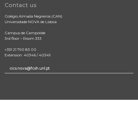
Contact us
Colégio Almada Negreiros (CAN)
Universidade NOVA de Lisboa
Campus de Campolide
3rd floor – Room 333
+351 21 790 83 00
Extension: 40346 / 40349
cics.nova@fcsh.unl.pt