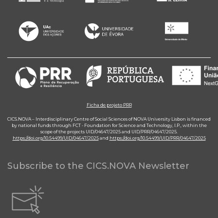
Ficha de projeto PRR
CICS.NOVA – Interdisciplinary Centre of Social Sciences of NOVA University Lisbon is financed
by national funds through FCT - Foundation for Science and Technology, I.P., within the
scope of the projects UID/04647/2025 and UID/PRR/04647/2025.
https://doi.org/10.54499/UID/04647/2025
and
https://doi.org/10.54499/UID/PRR/04647/2025
Subscribe to the CICS.NOVA Newsletter