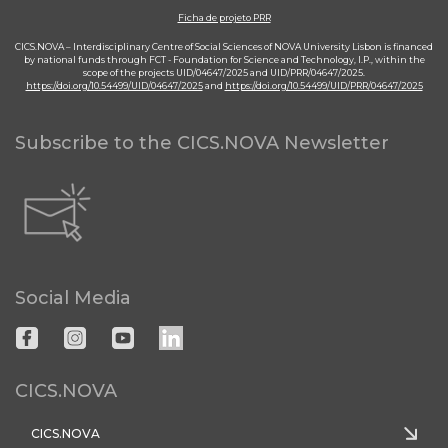
Ficha de projeto PRR
CICS.NOVA – Interdisciplinary Centre of Social Sciences of NOVA University Lisbon is financed
by national funds through FCT - Foundation for Science and Technology, I.P., within the
scope of the projects UID/04647/2025 and UID/PRR/04647/2025.
https://doi.org/10.54499/UID/04647/2025
and
https://doi.org/10.54499/UID/PRR/04647/2025
Subscribe to the CICS.NOVA Newsletter
Social Media
CICS.NOVA
CICS.NOVA