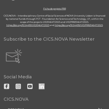
Ficha de projeto PRR
CICS.NOVA – Interdisciplinary Centre of Social Sciences of NOVA University Lisbon is financed
by national funds through FCT - Foundation for Science and Technology, I.P., within the
scope of the projects UID/04647/2025 and UID/PRR/04647/2025.
https://doi.org/10.54499/UID/04647/2025
and
https://doi.org/10.54499/UID/PRR/04647/2025
Subscribe to the CICS.NOVA Newsletter
Social Media
CICS.NOVA