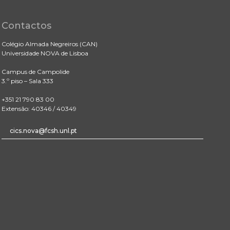
Contactos
Colégio Almada Negreiros (CAN)
Universidade NOVA de Lisboa
Campus de Campolide
3.º piso – Sala 333
+351 21 790 83 00
Extensão: 40346 / 40349
cics.nova@fcsh.unl.pt