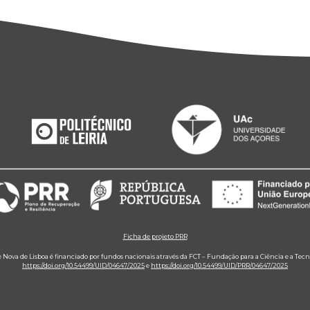
Ficha de projeto PRR
e Nova de Lisboa é financiado por fundos nacionais através da FCT – Fundação para a Ciência e a Tecn
https://doi.org/10.54499/UID/04647/2025
e
https://doi.org/10.54499/UID/PRR/04647/2025