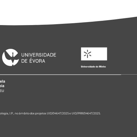
ologia, I.P., no âmbito dos projetos UID/04647/2025 e UID/PRR/04647/2025.