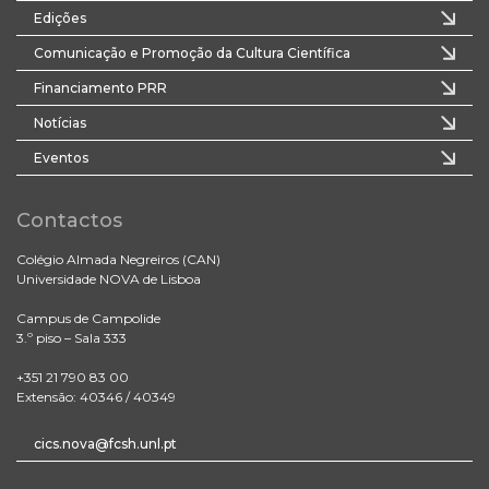
Edições
Comunicação e Promoção da Cultura Científica
Financiamento PRR
Notícias
Eventos
Contactos
Colégio Almada Negreiros (CAN)
Universidade NOVA de Lisboa
Campus de Campolide
3.º piso – Sala 333
+351 21 790 83 00
Extensão: 40346 / 40349
cics.nova@fcsh.unl.pt