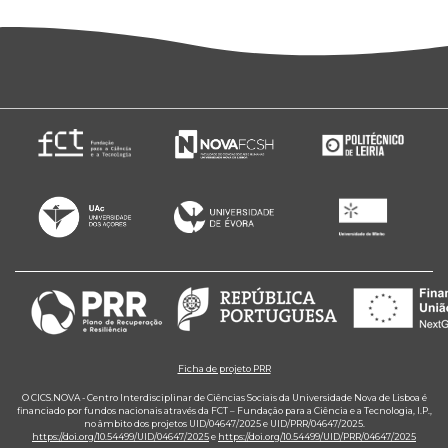
Ficha de projeto PRR
O CICS.NOVA - Centro Interdisciplinar de Ciências Sociais da Universidade Nova de Lisboa é
financiado por fundos nacionais através da FCT – Fundação para a Ciência e a Tecnologia, I.P.,
no âmbito dos projetos UID/04647/2025 e UID/PRR/04647/2025.
https://doi.org/10.54499/UID/04647/2025
e
https://doi.org/10.54499/UID/PRR/04647/2025