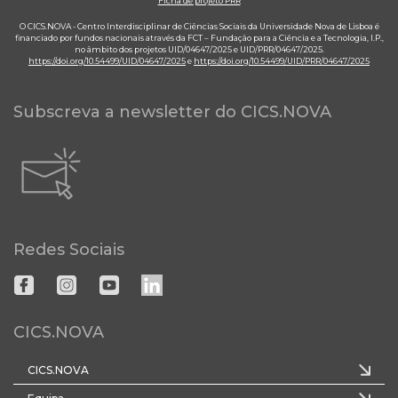
Ficha de projeto PRR
O CICS.NOVA - Centro Interdisciplinar de Ciências Sociais da Universidade Nova de Lisboa é
financiado por fundos nacionais através da FCT – Fundação para a Ciência e a Tecnologia, I.P.,
no âmbito dos projetos UID/04647/2025 e UID/PRR/04647/2025.
https://doi.org/10.54499/UID/04647/2025
e
https://doi.org/10.54499/UID/PRR/04647/2025
Subscreva a newsletter do CICS.NOVA
Redes Sociais
CICS.NOVA
CICS.NOVA