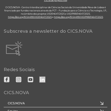
Ficha de projeto PRR
O CICS.NOVA - Centro Interdisciplinar de Ciências Sociais da Universidade Nova de Lisboa é
financiado por fundos nacionais através da FCT – Fundação para a Ciência e a Tecnologia, I.P.,
no âmbito dos projetos UID/04647/2025 e UID/PRR/04647/2025.
https://doi.org/10.54499/UID/04647/2025
e
https://doi.org/10.54499/UID/PRR/04647/2025
Subscreva a newsletter do CICS.NOVA
Redes Sociais
CICS.NOVA
CICS.NOVA