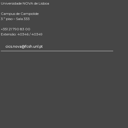
Universidade NOVA de Lisboa
Campus de Campolide
3.º piso – Sala 333
+351 21 790 83 00
Extensão: 40346 / 40349
cics.nova@fcsh.unl.pt