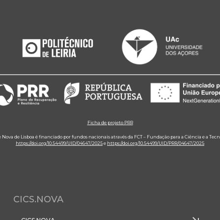
Ficha de projeto PRR
e Nova de Lisboa é financiado por fundos nacionais através da FCT – Fundação para a Ciência e a Tecn
https://doi.org/10.54499/UID/04647/2025
e
https://doi.org/10.54499/UID/PRR/04647/2025
CICS.NOVA