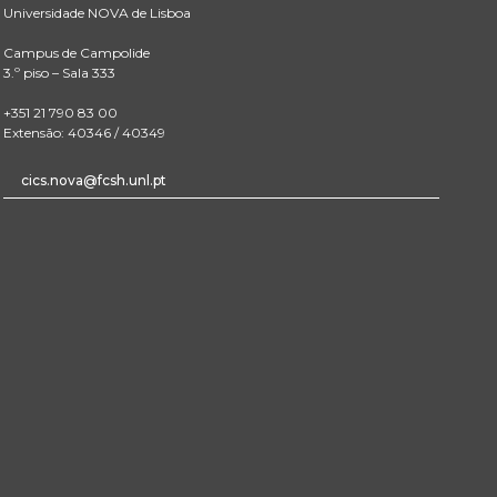
Universidade NOVA de Lisboa
Campus de Campolide
3.º piso – Sala 333
+351 21 790 83 00
Extensão: 40346 / 40349
cics.nova@fcsh.unl.pt