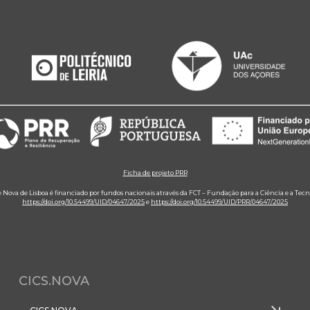
Ficha de projeto PRR
e Nova de Lisboa é financiado por fundos nacionais através da FCT – Fundação para a Ciência e a Tecn
https://doi.org/10.54499/UID/04647/2025
e
https://doi.org/10.54499/UID/PRR/04647/2025
CICS.NOVA