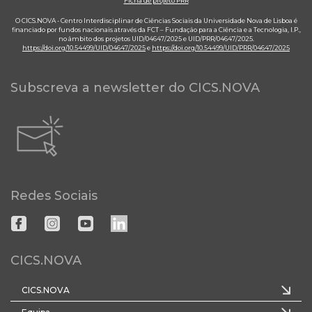
Ficha de projeto PRR
O CICS.NOVA - Centro Interdisciplinar de Ciências Sociais da Universidade Nova de Lisboa é
financiado por fundos nacionais através da FCT – Fundação para a Ciência e a Tecnologia, I.P.,
no âmbito dos projetos UID/04647/2025 e UID/PRR/04647/2025.
https://doi.org/10.54499/UID/04647/2025
e
https://doi.org/10.54499/UID/PRR/04647/2025
Subscreva a newsletter do CICS.NOVA
Redes Sociais
CICS.NOVA
CICS.NOVA