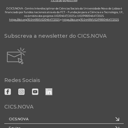
Ficha de projeto PRR
O CICS.NOVA - Centro Interdisciplinar de Ciências Sociais da Universidade Nova de Lisboa é
financiado por fundos nacionais através da FCT – Fundação para a Ciência e a Tecnologia, I.P.,
no âmbito dos projetos UID/04647/2025 e UID/PRR/04647/2025.
https://doi.org/10.54499/UID/04647/2025
e
https://doi.org/10.54499/UID/PRR/04647/2025
Subscreva a newsletter do CICS.NOVA
Redes Sociais
CICS.NOVA
CICS.NOVA