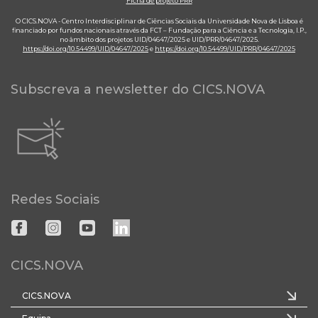
Ficha de projeto PRR
O CICS.NOVA - Centro Interdisciplinar de Ciências Sociais da Universidade Nova de Lisboa é
financiado por fundos nacionais através da FCT – Fundação para a Ciência e a Tecnologia, I.P.,
no âmbito dos projetos UID/04647/2025 e UID/PRR/04647/2025.
https://doi.org/10.54499/UID/04647/2025
e
https://doi.org/10.54499/UID/PRR/04647/2025
Subscreva a newsletter do CICS.NOVA
Redes Sociais
CICS.NOVA
CICS.NOVA