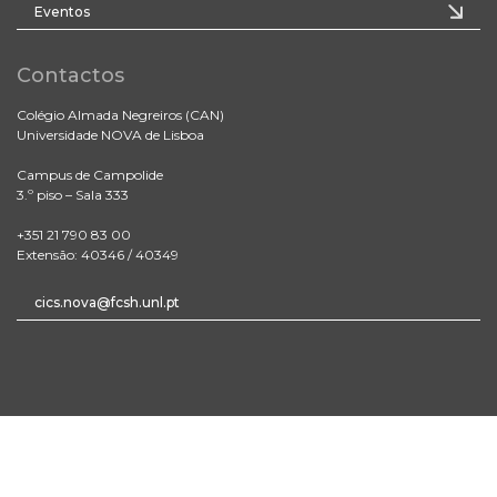
Eventos
Contactos
Colégio Almada Negreiros (CAN)
Universidade NOVA de Lisboa
Campus de Campolide
3.º piso – Sala 333
+351 21 790 83 00
Extensão: 40346 / 40349
cics.nova@fcsh.unl.pt