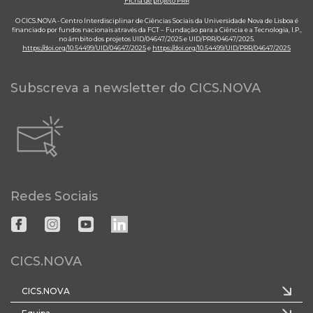
Ficha de projeto PRR
O CICS.NOVA - Centro Interdisciplinar de Ciências Sociais da Universidade Nova de Lisboa é
financiado por fundos nacionais através da FCT – Fundação para a Ciência e a Tecnologia, I.P.,
no âmbito dos projetos UID/04647/2025 e UID/PRR/04647/2025.
https://doi.org/10.54499/UID/04647/2025
e
https://doi.org/10.54499/UID/PRR/04647/2025
Subscreva a newsletter do CICS.NOVA
Redes Sociais
CICS.NOVA
CICS.NOVA