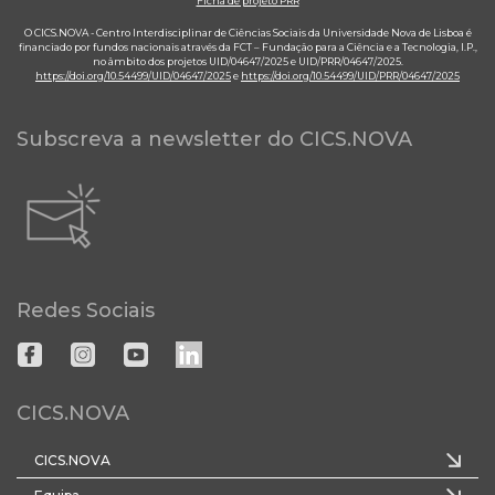
Ficha de projeto PRR
O CICS.NOVA - Centro Interdisciplinar de Ciências Sociais da Universidade Nova de Lisboa é
financiado por fundos nacionais através da FCT – Fundação para a Ciência e a Tecnologia, I.P.,
no âmbito dos projetos UID/04647/2025 e UID/PRR/04647/2025.
https://doi.org/10.54499/UID/04647/2025
e
https://doi.org/10.54499/UID/PRR/04647/2025
Subscreva a newsletter do CICS.NOVA
Redes Sociais
CICS.NOVA
CICS.NOVA