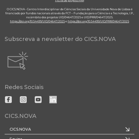
Ficha de projeto PRR
O CICS.NOVA - Centro Interdisciplinar de Ciências Sociais da Universidade Nova de Lisboa é
financiado por fundos nacionais através da FCT – Fundação para a Ciência e a Tecnologia, I.P.,
no âmbito dos projetos UID/04647/2025 e UID/PRR/04647/2025.
https://doi.org/10.54499/UID/04647/2025
e
https://doi.org/10.54499/UID/PRR/04647/2025
Subscreva a newsletter do CICS.NOVA
Redes Sociais
CICS.NOVA
CICS.NOVA