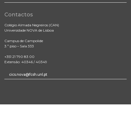
Contactos
Colégio Almada Negreiros (CAN)
Universidade NOVA de Lisboa
Campus de Campolide
3.º piso – Sala 333
+351 21 790 83 00
Extensão: 40346 / 40349
cics.nova@fcsh.unl.pt