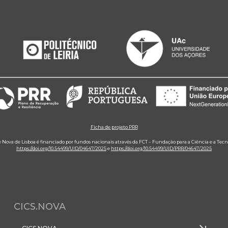
Ficha de projeto PRR
e Nova de Lisboa é financiado por fundos nacionais através da FCT – Fundação para a Ciência e a Tecn
https://doi.org/10.54499/UID/04647/2025
e
https://doi.org/10.54499/UID/PRR/04647/2025
CICS.NOVA