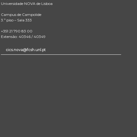
Universidade NOVA de Lisboa
Campus de Campolide
3.º piso – Sala 333
+351 21 790 83 00
Extensão: 40346 / 40349
cics.nova@fcsh.unl.pt