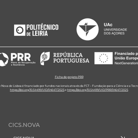
Ficha de projeto PRR
e Nova de Lisboa é financiado por fundos nacionais através da FCT – Fundação para a Ciência e a Tecn
https://doi.org/10.54499/UID/04647/2025
e
https://doi.org/10.54499/UID/PRR/04647/2025
CICS.NOVA