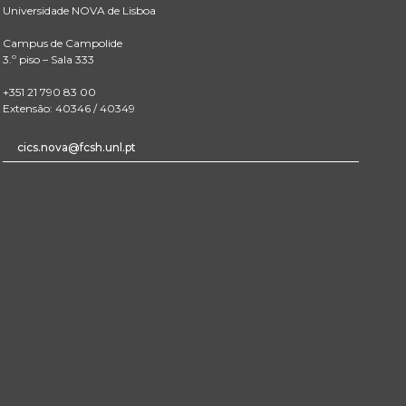
Universidade NOVA de Lisboa
Campus de Campolide
3.º piso – Sala 333
+351 21 790 83 00
Extensão: 40346 / 40349
cics.nova@fcsh.unl.pt