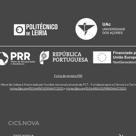
Ficha de projeto PRR
e Nova de Lisboa é financiado por fundos nacionais através da FCT – Fundação para a Ciência e a Tecn
https://doi.org/10.54499/UID/04647/2025
e
https://doi.org/10.54499/UID/PRR/04647/2025
CICS.NOVA