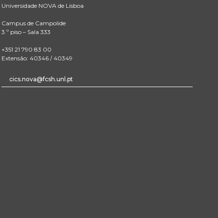
Universidade NOVA de Lisboa
Campus de Campolide
3.º piso – Sala 333
+351 21 790 83 00
Extensão: 40346 / 40349
cics.nova@fcsh.unl.pt