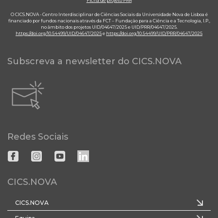
Ficha de projeto PRR
O CICS.NOVA - Centro Interdisciplinar de Ciências Sociais da Universidade Nova de Lisboa é
financiado por fundos nacionais através da FCT – Fundação para a Ciência e a Tecnologia, I.P.,
no âmbito dos projetos UID/04647/2025 e UID/PRR/04647/2025.
https://doi.org/10.54499/UID/04647/2025
e
https://doi.org/10.54499/UID/PRR/04647/2025
Subscreva a newsletter do CICS.NOVA
Redes Sociais
CICS.NOVA
CICS.NOVA