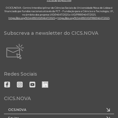
Ficha de projeto PRR
O CICS.NOVA - Centro Interdisciplinar de Ciências Sociais da Universidade Nova de Lisboa é
financiado por fundos nacionais através da FCT – Fundação para a Ciência e a Tecnologia, I.P.,
no âmbito dos projetos UID/04647/2025 e UID/PRR/04647/2025.
https://doi.org/10.54499/UID/04647/2025
e
https://doi.org/10.54499/UID/PRR/04647/2025
Subscreva a newsletter do CICS.NOVA
Redes Sociais
CICS.NOVA
CICS.NOVA