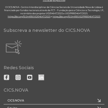
Ficha de projeto PRR
O CICS.NOVA - Centro Interdisciplinar de Ciências Sociais da Universidade Nova de Lisboa é
financiado por fundos nacionais através da FCT – Fundação para a Ciência e a Tecnologia, I.P.,
no âmbito dos projetos UID/04647/2025 e UID/PRR/04647/2025.
https://doi.org/10.54499/UID/04647/2025
e
https://doi.org/10.54499/UID/PRR/04647/2025
Subscreva a newsletter do CICS.NOVA
Redes Sociais
CICS.NOVA
CICS.NOVA