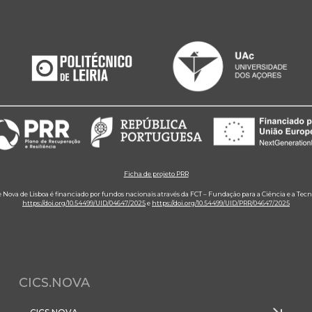
Ficha de projeto PRR
e Nova de Lisboa é financiado por fundos nacionais através da FCT – Fundação para a Ciência e a Tecn
https://doi.org/10.54499/UID/04647/2025
e
https://doi.org/10.54499/UID/PRR/04647/2025
CICS.NOVA