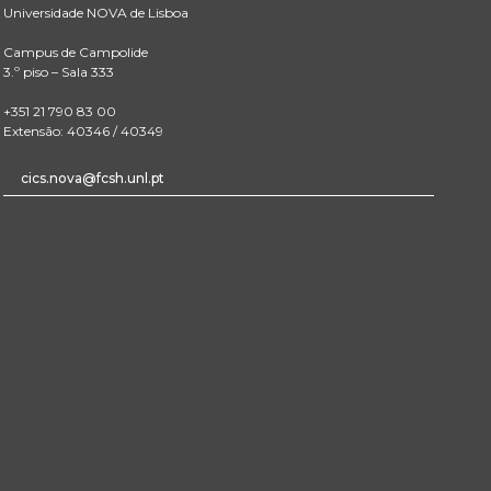
Universidade NOVA de Lisboa
Campus de Campolide
3.º piso – Sala 333
+351 21 790 83 00
Extensão: 40346 / 40349
cics.nova@fcsh.unl.pt