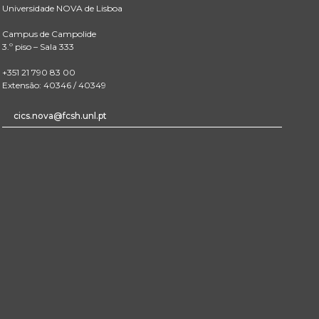
Universidade NOVA de Lisboa
Campus de Campolide
3.º piso – Sala 333
+351 21 790 83 00
Extensão: 40346 / 40349
cics.nova@fcsh.unl.pt