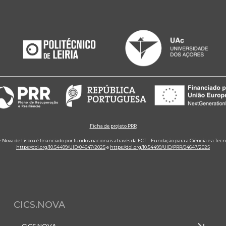
Ficha de projeto PRR
e Nova de Lisboa é financiado por fundos nacionais através da FCT – Fundação para a Ciência e a Tecn
https://doi.org/10.54499/UID/04647/2025
e
https://doi.org/10.54499/UID/PRR/04647/2025
CICS.NOVA