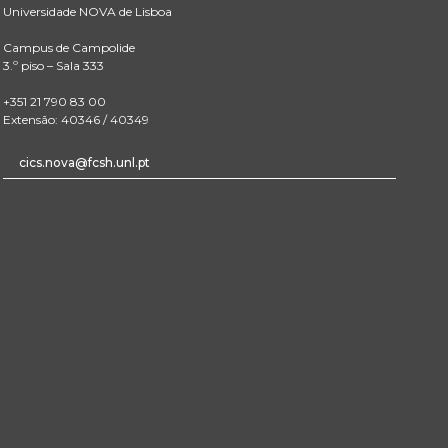
Universidade NOVA de Lisboa
Campus de Campolide
3.º piso – Sala 333
+351 21 790 83 00
Extensão: 40346 / 40349
cics.nova@fcsh.unl.pt