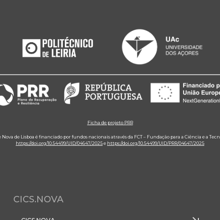
Ficha de projeto PRR
e Nova de Lisboa é financiado por fundos nacionais através da FCT – Fundação para a Ciência e a Tecn
https://doi.org/10.54499/UID/04647/2025
e
https://doi.org/10.54499/UID/PRR/04647/2025
CICS.NOVA