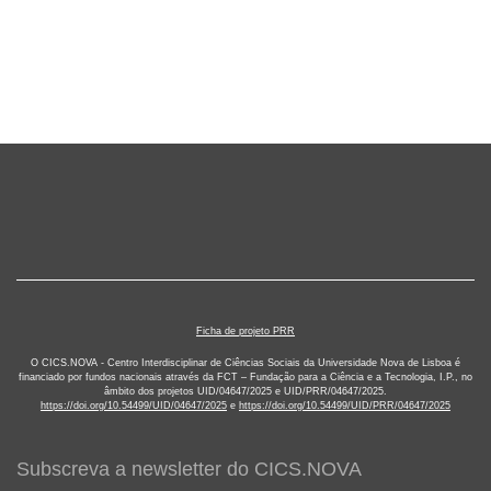
Ficha de projeto PRR
O CICS.NOVA - Centro Interdisciplinar de Ciências Sociais da Universidade Nova de Lisboa é
financiado por fundos nacionais através da FCT – Fundação para a Ciência e a Tecnologia, I.P.,
no âmbito dos projetos UID/04647/2025 e UID/PRR/04647/2025.
https://doi.org/10.54499/UID/04647/2025
e
https://doi.org/10.54499/UID/PRR/04647/2025
Subscreva a newsletter do CICS.NOVA