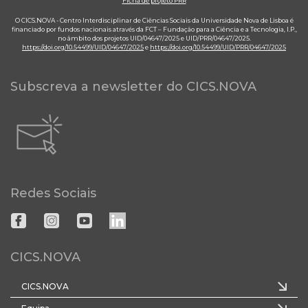
Ficha de projeto PRR
O CICS.NOVA - Centro Interdisciplinar de Ciências Sociais da Universidade Nova de Lisboa é
financiado por fundos nacionais através da FCT – Fundação para a Ciência e a Tecnologia, I.P.,
no âmbito dos projetos UID/04647/2025 e UID/PRR/04647/2025.
https://doi.org/10.54499/UID/04647/2025
e
https://doi.org/10.54499/UID/PRR/04647/2025
Subscreva a newsletter do CICS.NOVA
Redes Sociais
CICS.NOVA
CICS.NOVA