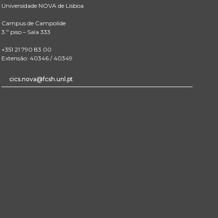
Universidade NOVA de Lisboa
Campus de Campolide
3.º piso – Sala 333
+351 21 790 83 00
Extensão: 40346 / 40349
cics.nova@fcsh.unl.pt