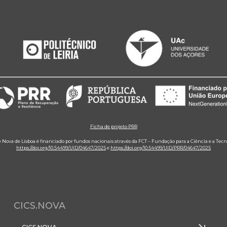
Ficha de projeto PRR
e Nova de Lisboa é financiado por fundos nacionais através da FCT – Fundação para a Ciência e a Tecn
https://doi.org/10.54499/UID/04647/2025
e
https://doi.org/10.54499/UID/PRR/04647/2025
CICS.NOVA