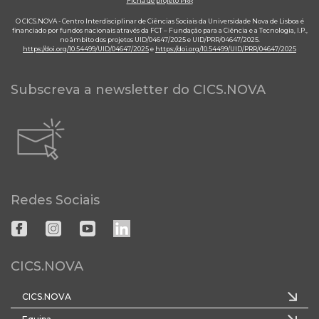
Ficha de projeto PRR
O CICS.NOVA - Centro Interdisciplinar de Ciências Sociais da Universidade Nova de Lisboa é
financiado por fundos nacionais através da FCT – Fundação para a Ciência e a Tecnologia, I.P.,
no âmbito dos projetos UID/04647/2025 e UID/PRR/04647/2025.
https://doi.org/10.54499/UID/04647/2025
e
https://doi.org/10.54499/UID/PRR/04647/2025
Subscreva a newsletter do CICS.NOVA
Redes Sociais
CICS.NOVA
CICS.NOVA