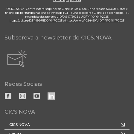
Ficha de projeto PRR
O CICS.NOVA - Centro Interdisciplinar de Ciências Sociais da Universidade Nova de Lisboa é
financiado por fundos nacionais através da FCT – Fundação para a Ciência e a Tecnologia, I.P.,
no âmbito dos projetos UID/04647/2025 e UID/PRR/04647/2025.
https://doi.org/10.54499/UID/04647/2025
e
https://doi.org/10.54499/UID/PRR/04647/2025
Subscreva a newsletter do CICS.NOVA
Redes Sociais
CICS.NOVA
CICS.NOVA