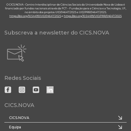
O CICS.NOVA - Centro Interdisciplinar de Ciências Sociais da Universidade Nova de Lisboa é
financiado por fundos nacionais através da FCT – Fundação para a Ciência e a Tecnologia, I.P.,
no âmbito dos projetos UID/04647/2025 e UID/PRR/04647/2025.
https://doi.org/10.54499/UID/04647/2025
e
https://doi.org/10.54499/UID/PRR/04647/2025
Subscreva a newsletter do CICS.NOVA
Redes Sociais
CICS.NOVA
CICS.NOVA
Equipa