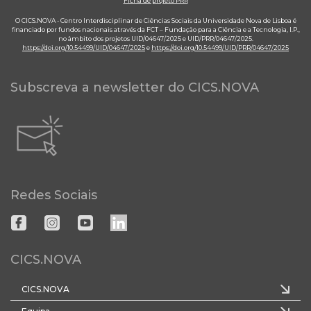
Ficha de projeto PRR
O CICS.NOVA - Centro Interdisciplinar de Ciências Sociais da Universidade Nova de Lisboa é
financiado por fundos nacionais através da FCT – Fundação para a Ciência e a Tecnologia, I.P.,
no âmbito dos projetos UID/04647/2025 e UID/PRR/04647/2025.
https://doi.org/10.54499/UID/04647/2025
e
https://doi.org/10.54499/UID/PRR/04647/2025
Subscreva a newsletter do CICS.NOVA
Redes Sociais
CICS.NOVA
CICS.NOVA