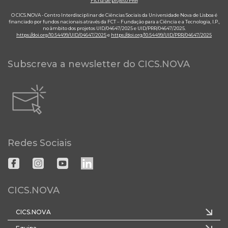
Ficha de projeto PRR
O CICS.NOVA - Centro Interdisciplinar de Ciências Sociais da Universidade Nova de Lisboa é
financiado por fundos nacionais através da FCT – Fundação para a Ciência e a Tecnologia, I.P.,
no âmbito dos projetos UID/04647/2025 e UID/PRR/04647/2025.
https://doi.org/10.54499/UID/04647/2025
e
https://doi.org/10.54499/UID/PRR/04647/2025
Subscreva a newsletter do CICS.NOVA
Redes Sociais
CICS.NOVA
CICS.NOVA