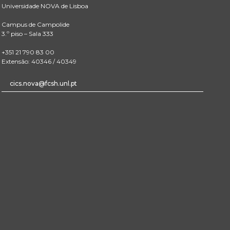
Universidade NOVA de Lisboa
Campus de Campolide
3.º piso – Sala 333
+351 21 790 83 00
Extensão: 40346 / 40349
cics.nova@fcsh.unl.pt