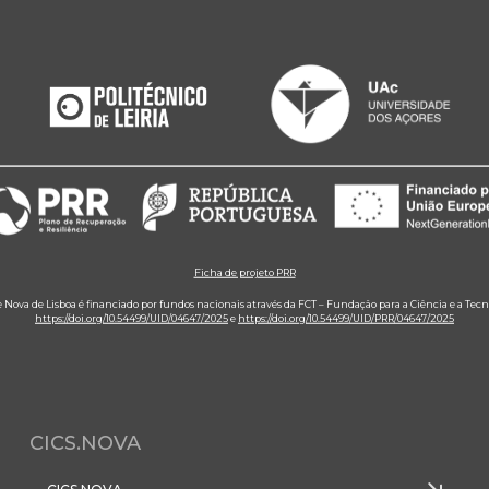
Ficha de projeto PRR
e Nova de Lisboa é financiado por fundos nacionais através da FCT – Fundação para a Ciência e a Tecn
https://doi.org/10.54499/UID/04647/2025
e
https://doi.org/10.54499/UID/PRR/04647/2025
CICS.NOVA