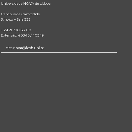
Universidade NOVA de Lisboa
Campus de Campolide
3.º piso – Sala 333
+351 21 790 83 00
Extensão: 40346 / 40349
cics.nova@fcsh.unl.pt