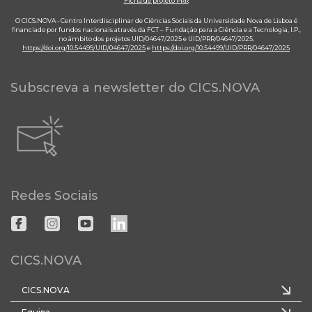
Ficha de projeto PRR
O CICS.NOVA - Centro Interdisciplinar de Ciências Sociais da Universidade Nova de Lisboa é
financiado por fundos nacionais através da FCT – Fundação para a Ciência e a Tecnologia, I.P.,
no âmbito dos projetos UID/04647/2025 e UID/PRR/04647/2025.
https://doi.org/10.54499/UID/04647/2025
e
https://doi.org/10.54499/UID/PRR/04647/2025
Subscreva a newsletter do CICS.NOVA
Redes Sociais
CICS.NOVA
CICS.NOVA