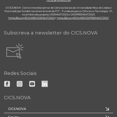
Ficha de projeto PRR
O CICS.NOVA - Centro Interdisciplinar de Ciências Sociais da Universidade Nova de Lisboa é
financiado por fundos nacionais através da FCT – Fundação para a Ciência e a Tecnologia, I.P.,
no âmbito dos projetos UID/04647/2025 e UID/PRR/04647/2025.
https://doi.org/10.54499/UID/04647/2025
e
https://doi.org/10.54499/UID/PRR/04647/2025
Subscreva a newsletter do CICS.NOVA
Redes Sociais
CICS.NOVA
CICS.NOVA