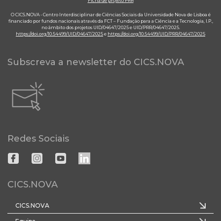
Ficha de projeto PRR
O CICS.NOVA - Centro Interdisciplinar de Ciências Sociais da Universidade Nova de Lisboa é
financiado por fundos nacionais através da FCT – Fundação para a Ciência e a Tecnologia, I.P.,
no âmbito dos projetos UID/04647/2025 e UID/PRR/04647/2025.
https://doi.org/10.54499/UID/04647/2025
e
https://doi.org/10.54499/UID/PRR/04647/2025
Subscreva a newsletter do CICS.NOVA
Redes Sociais
CICS.NOVA
CICS.NOVA