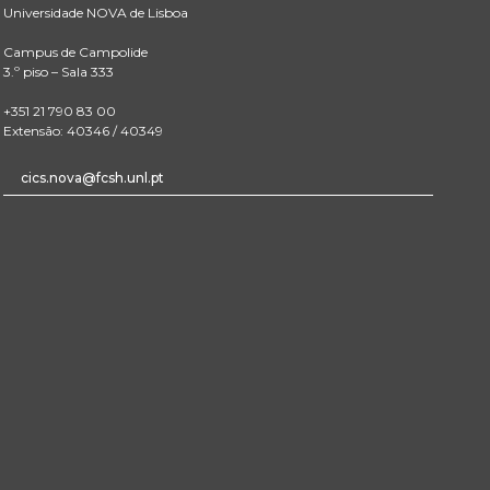
Universidade NOVA de Lisboa
Campus de Campolide
3.º piso – Sala 333
+351 21 790 83 00
Extensão: 40346 / 40349
cics.nova@fcsh.unl.pt