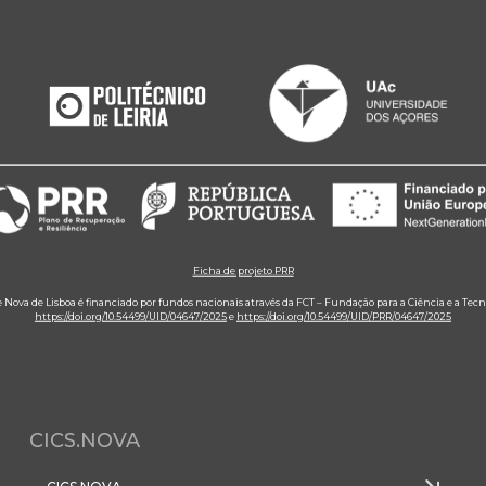
Ficha de projeto PRR
e Nova de Lisboa é financiado por fundos nacionais através da FCT – Fundação para a Ciência e a Tecn
https://doi.org/10.54499/UID/04647/2025
e
https://doi.org/10.54499/UID/PRR/04647/2025
CICS.NOVA