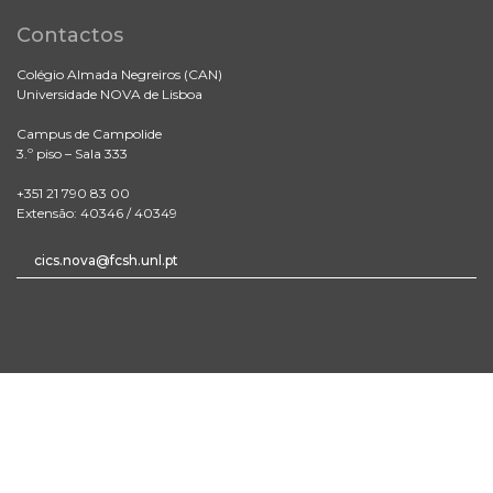
Contactos
Colégio Almada Negreiros (CAN)
Universidade NOVA de Lisboa
Campus de Campolide
3.º piso – Sala 333
+351 21 790 83 00
Extensão: 40346 / 40349
cics.nova@fcsh.unl.pt