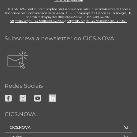
Ficha de projeto PRR
O CICS.NOVA - Centro Interdisciplinar de Ciências Sociais da Universidade Nova de Lisboa é
financiado por fundos nacionais através da FCT – Fundação para a Ciência e a Tecnologia, I.P.,
no âmbito dos projetos UID/04647/2025 e UID/PRR/04647/2025.
https://doi.org/10.54499/UID/04647/2025
e
https://doi.org/10.54499/UID/PRR/04647/2025
Subscreva a newsletter do CICS.NOVA
Redes Sociais
CICS.NOVA
CICS.NOVA