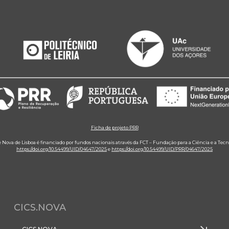
Ficha de projeto PRR
e Nova de Lisboa é financiado por fundos nacionais através da FCT – Fundação para a Ciência e a Tecn
https://doi.org/10.54499/UID/04647/2025
e
https://doi.org/10.54499/UID/PRR/04647/2025
CICS.NOVA