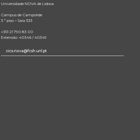
Universidade NOVA de Lisboa
Campus de Campolide
3.º piso – Sala 333
+351 21 790 83 00
Extensão: 40346 / 40349
cics.nova@fcsh.unl.pt