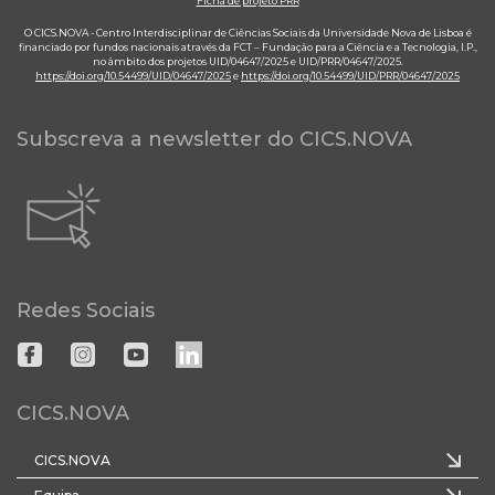
Ficha de projeto PRR
O CICS.NOVA - Centro Interdisciplinar de Ciências Sociais da Universidade Nova de Lisboa é
financiado por fundos nacionais através da FCT – Fundação para a Ciência e a Tecnologia, I.P.,
no âmbito dos projetos UID/04647/2025 e UID/PRR/04647/2025.
https://doi.org/10.54499/UID/04647/2025
e
https://doi.org/10.54499/UID/PRR/04647/2025
Subscreva a newsletter do CICS.NOVA
Redes Sociais
CICS.NOVA
CICS.NOVA